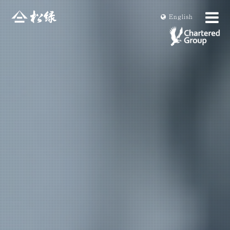
En
glish