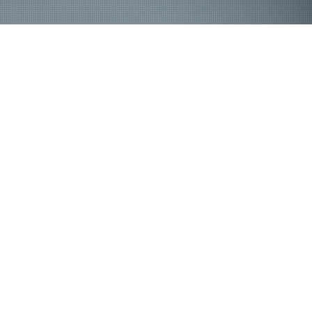
松緑酒造へ電話
メールで問合せ
アクセス
メニュー
古城の清酒 次の百年へ
桜とりんごのまち、青森県弘前市は
日本で最初に市制を施行した歴史ある都市です。
当社は築城から400年を超える弘前城の西に
津軽富士岩木山に見守られながら居を構えています。
世界自然遺産である悠久なる白神山地
津軽の誇り、岩木山の伏流水を用い
青森の豊かな自然が育んだ酒造好適米を軸に
醸造アルコールを添加しない純米蔵として
現代に求められる安全で美味しいお酒を志し
更に新たな一歩を踏み出しています。
創業から百年を越してなお