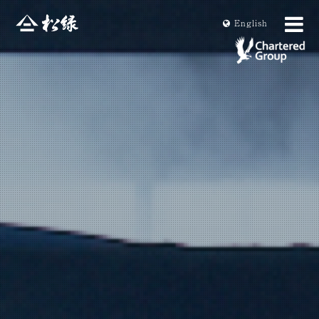
En
glish