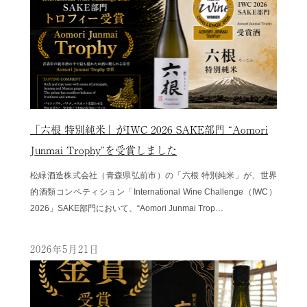
「六根 特別純米」がIWC 2026 SAKE部門 “Aomori
Junmai Trophy”を受賞しました
松緑酒造株式会社（青森県弘前市）の「六根 特別純米」が、世界
的酒類コンペティション「International Wine Challenge（IWC）
2026」SAKE部門において、“Aomori Junmai Trop…
2026年5月21日