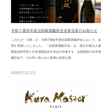
令和７酒造年度全国新酒鑑評会金賞受賞のお知らせ
このたび「六根」が、令和7酒造年度全国新酒鑑評会において、金
賞を受賞いたしました。 「全国新酒鑑評会」は、独立行政法人酒
類総合研究所と日本酒造組合中央会が共催する、全国規模の日本酒
鑑評会で、その年に造られた新酒の品質を競…
2026年5月12日