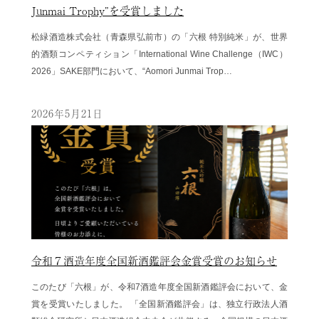
Junmai Trophy”を受賞しました
松緑酒造株式会社（青森県弘前市）の「六根 特別純米」が、世界
的酒類コンペティション「International Wine Challenge（IWC）
2026」SAKE部門において、“Aomori Junmai Trop…
2026年5月21日
令和７酒造年度全国新酒鑑評会金賞受賞のお知らせ
このたび「六根」が、令和7酒造年度全国新酒鑑評会において、金
賞を受賞いたしました。 「全国新酒鑑評会」は、独立行政法人酒