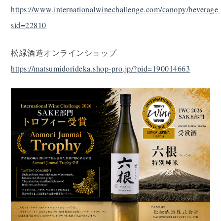
https://www.internationalwinechallenge.com/canopy/beverage_
sid=22810
松緑酒造オンラインショップ
https://matsumidorideka.shop-pro.jp/?pid=190014663