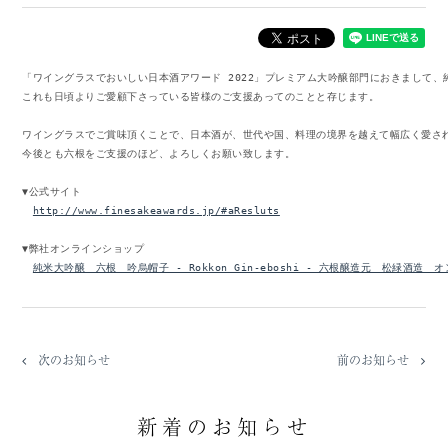
「ワイングラスでおいしい日本酒アワード 2022」プレミアム大吟醸部門におきまして、
これも日頃よりご愛顧下さっている皆様のご支援あってのことと存じます。

ワイングラスでご賞味頂くことで、日本酒が、世代や国、料理の境界を越えて幅広く愛され
今後とも六根をご支援のほど、よろしくお願い致します。

▼公式サイト

http://www.finesakeawards.jp/#aResluts
▼弊社オンラインショップ

純米大吟醸　六根　吟烏帽子 - Rokkon Gin-eboshi - 六根醸造元　松緑酒造　オン
次のお知らせ
前のお知らせ
新着のお知らせ