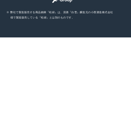
※ 弊社で製造販売する商品銘柄『松緑』は、清酒『白雪』醸造元の小西酒造株式会社
様で製造販売している『松緑』とは別のものです。