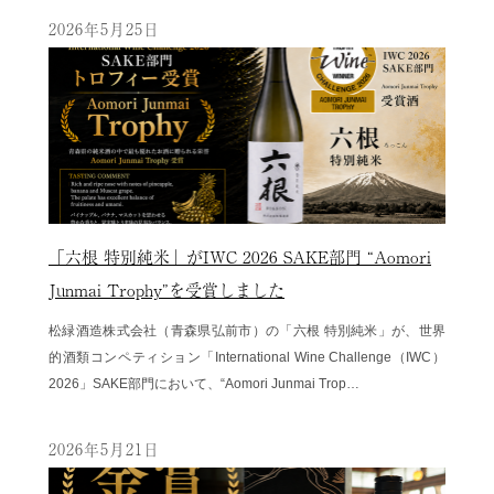
2026年5月25日
「六根 特別純米」がIWC 2026 SAKE部門 “Aomori
Junmai Trophy”を受賞しました
松緑酒造株式会社（青森県弘前市）の「六根 特別純米」が、世界
的酒類コンペティション「International Wine Challenge（IWC）
2026」SAKE部門において、“Aomori Junmai Trop…
2026年5月21日