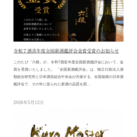
令和７酒造年度全国新酒鑑評会金賞受賞のお知らせ
このたび「六根」が、令和7酒造年度全国新酒鑑評会において、金
賞を受賞いたしました。 「全国新酒鑑評会」は、独立行政法人酒
類総合研究所と日本酒造組合中央会が共催する、全国規模の日本酒
鑑評会で、その年に造られた新酒の品質を競…
2026年5月12日