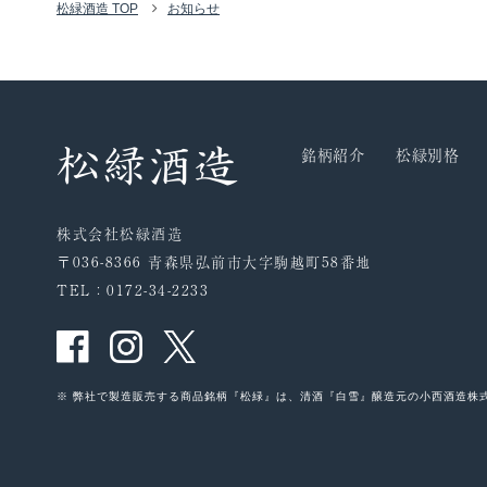
松緑酒造 TOP
お知らせ
銘柄紹介
松緑別格
株式会社松緑酒造
〒036-8366 青森県弘前市大字駒越町58番地
TEL：0172-34-2233
※ 弊社で製造販売する商品銘柄『松緑』は、清酒『白雪』醸造元の小西酒造株