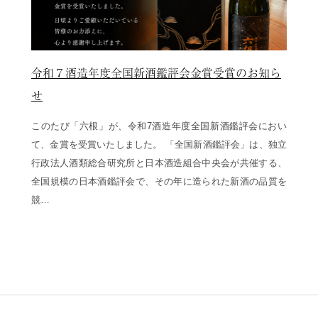
令和７酒造年度全国新酒鑑評会金賞受賞のお知ら
せ
このたび「六根」が、令和7酒造年度全国新酒鑑評会におい
て、金賞を受賞いたしました。 「全国新酒鑑評会」は、独立
行政法人酒類総合研究所と日本酒造組合中央会が共催する、
全国規模の日本酒鑑評会で、その年に造られた新酒の品質を
競…