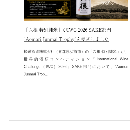
「六根 特別純米」がIWC 2026 SAKE部門
“Aomori Junmai Trophy”を受賞しました
松緑酒造株式会社（青森県弘前市）の「六根 特別純米」が、
世界的酒類コンペティション「International Wine
Challenge（IWC）2026」SAKE部門において、“Aomori
Junmai Trop…