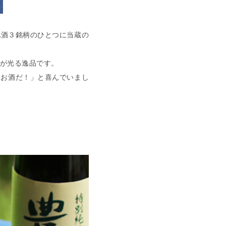
地酒３銘柄のひとつに当蔵の
が光る逸品です。
はお酒だ！」と喜んでいまし