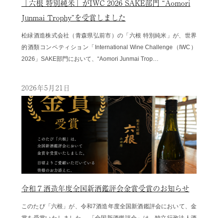
「六根 特別純米」がIWC 2026 SAKE部門 “Aomori
Junmai Trophy”を受賞しました
松緑酒造株式会社（青森県弘前市）の「六根 特別純米」が、世界
的酒類コンペティション「International Wine Challenge（IWC）
2026」SAKE部門において、“Aomori Junmai Trop…
2026年5月21日
令和７酒造年度全国新酒鑑評会金賞受賞のお知らせ
このたび「六根」が、令和7酒造年度全国新酒鑑評会において、金