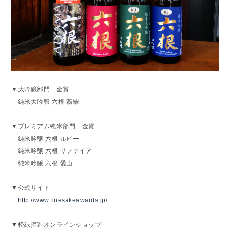
▼大吟醸部門 金賞
純米大吟醸 六根 翡翠
▼プレミアム純米部門 金賞
純米吟醸 六根 ルビー
純米吟醸 六根 サファイア
純米吟醸 六根 愛山
▼公式サイト
http://www.finesakeawards.jp/
▼松緑酒造オンラインショップ