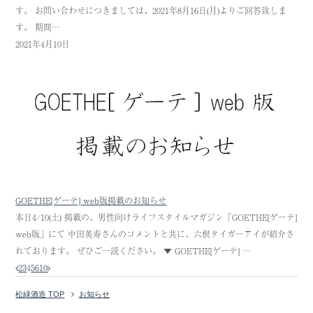
す。 お問い合わせにつきましては、2021年8月16日(月)よりご回答致しま
す。 期間…
2021年4月10日
GOETHE[ゲーテ] web版掲載のお知らせ
本日4/10(土) 掲載の、男性向けライフスタイルマガジン「GOETHE[ゲーテ]
web版」にて 中田英寿さんのコメントと共に、六根タイガーアイが紹介さ
れております。 ぜひご一読ください。 ▼ GOETHE[ゲーテ] …
2
3
4
5
6
10
松緑酒造 TOP
お知らせ