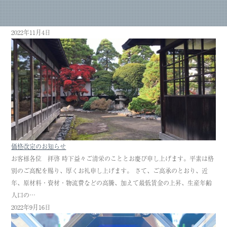
2022年11月4日
価格改定のお知らせ
お客様各位 拝啓 時下益々ご清栄のこととお慶び申し上げます。平素は格
別のご高配を賜り、厚くお礼申し上げます。 さて、ご高承のとおり、近
年、原材料・資材・物流費などの高騰、加えて最低賃金の上昇、生産年齢
人口の…
2022年9月16日