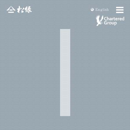
En
glish