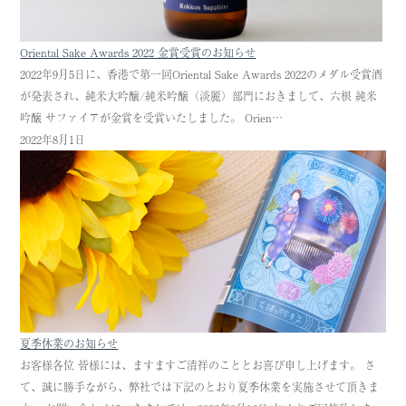
Oriental Sake Awards 2022 金賞受賞のお知らせ
2022年9月5日に、香港で第一回Oriental Sake Awards 2022のメダル受賞酒
が発表され、純米大吟醸/純米吟醸（淡麗）部門におきまして、六根 純米
吟醸 サファイアが金賞を受賞いたしました。 Orien…
2022年8月1日
夏季休業のお知らせ
お客様各位 皆様には、ますますご清祥のこととお喜び申し上げます。 さ
て、誠に勝手ながら、弊社では下記のとおり夏季休業を実施させて頂きま